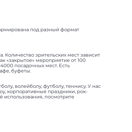
формирована под разный формат
а. Количество зрительских мест зависит
ак «закрытое» мероприятие от 100
14000 посадочных мест. Есть
афе, буфеты.
олу, волейболу, футболу, теннису. У нас
оу, корпоративные праздники, рок-
ё использования, посмотрите