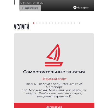
рте
+7 (495) 643-18-25
На карте
Подробнее
УСЛУГИ
Самостоятельные занятия
Парусный спорт
Главный корпус с эллингом Яхт-клуб
Мегаспорт
обл. Московская, Мытищинский район, 1-2
квартал Хлебниковского лесопарка,
владение 1, строение 12
Записаться