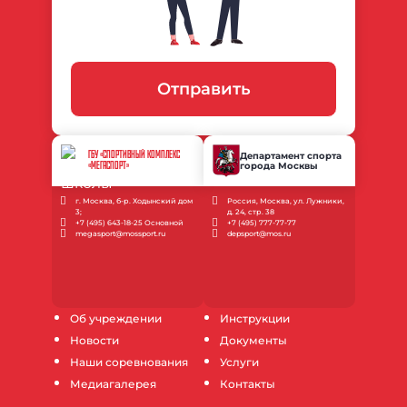
Отправить
ГБУ «СПОРТИВНЫЙ КОМПЛЕКС
Департамент спорта
города Москвы
«МЕГАСПОРТ»
г. Москва, б-р. Ходынский дом
Россия, Москва, ул. Лужники,
3;
д. 24, стр. 38
+7 (495) 643-18-25 Основной
+7 (495) 777-77-77
megasport@mossport.ru
depsport@mos.ru
Об учреждении
Инструкции
Новости
Документы
Наши соревнования
Услуги
Медиагалерея
Контакты