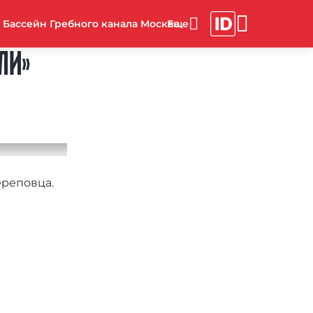
Бассейн Гребного канала Москва
ЛИ»
ереповца.