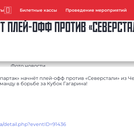
ты
Билетные кассы
Проведение мероприятий
ЁТ ПЛЕЙ-ОФФ ПРОТИВ «СЕВЕРСТА
Спартак» начнёт плей-офф против «Северстали» из Ч
анду в борьбе за Кубок Гагарина!
ha/detail.php?eventID=91436