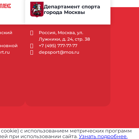
МПЛЕКС
Департамент спорта
города Москвы
ынский
Россия, Москва, ул.
Лужники, д. 24, стр. 38
Основной
+7 (495) 777-77-77
t.ru
depsport@mos.ru
 cookie) с использованием метрических программ
ей при использовании сайта.
Узнать подробнее.