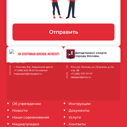
Отправить
Департамент спорта
ГБУ «СПОРТИВНЫЙ КОМПЛЕКС «МЕГАСПОРТ»
города Москвы
г. Москва, б-р. Ходынский дом 3;
Россия, Москва, ул. Лужники, д. 24,
+7 (495) 643-18-25 Основной
стр. 38
megasport@mossport.ru
+7 (495) 777-77-77
depsport@mos.ru
Об учреждении
Инструкции
Новости
Документы
Наши соревнования
Услуги
Медиагалерея
Контакты