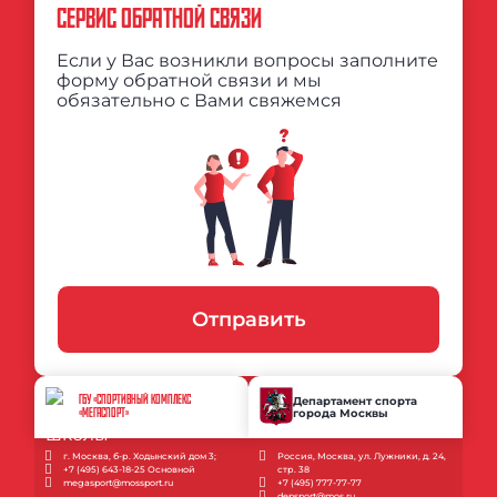
СЕРВИС ОБРАТНОЙ СВЯЗИ
Если у Вас возникли вопросы заполните
форму обратной связи и мы
обязательно с Вами свяжемся
Отправить
ГБУ «СПОРТИВНЫЙ КОМПЛЕКС
Департамент спорта
города Москвы
«МЕГАСПОРТ»
г. Москва, б-р. Ходынский дом 3;
Россия, Москва, ул. Лужники, д. 24,
+7 (495) 643-18-25 Основной
стр. 38
megasport@mossport.ru
+7 (495) 777-77-77
depsport@mos.ru