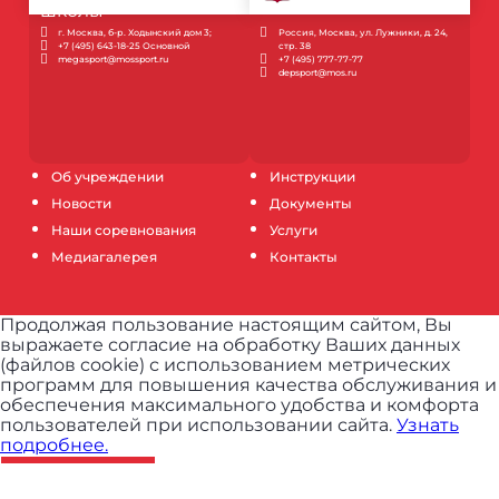
г. Москва, б-р. Ходынский дом 3;
Россия, Москва, ул. Лужники, д. 24,
+7 (495) 643-18-25 Основной
стр. 38
megasport@mossport.ru
+7 (495) 777-77-77
depsport@mos.ru
Об учреждении
Инструкции
Новости
Документы
Наши соревнования
Услуги
Медиагалерея
Контакты
Продолжая пользование настоящим сайтом, Вы
выражаете согласие на обработку Ваших данных
(файлов cookie) с использованием метрических
программ для повышения качества обслуживания и
обеспечения максимального удобства и комфорта
пользователей при использовании сайта.
Узнать
подробнее.
ПРИНЯТЬ