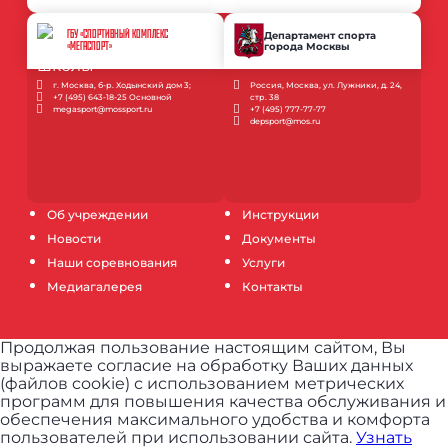
ГБУ «СПОРТИВНЫЙ КОМПЛЕКС
Департамент спорта
города Москвы
«МЕГАСПОРТ»
г. Москва, б-р. Ходынский дом 3;
Россия, Москва, ул. Лужники, д. 24,
+7 (495) 643-18-25 Основной
стр. 38
megasport@mossport.ru
+7 (495) 777-77-77
depsport@mos.ru
Об учреждении
Инструкции
Новости
Документы
Наши соревнования
Услуги
Медиагалерея
Контакты
Продолжая пользование настоящим сайтом, Вы
выражаете согласие на обработку Ваших данных
(файлов cookie) с использованием метрических
программ для повышения качества обслуживания и
обеспечения максимального удобства и комфорта
пользователей при использовании сайта.
Узнать