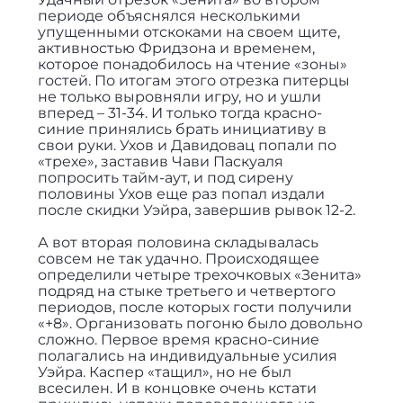
периоде объяснялся несколькими
упущенными отскоками на своем щите,
активностью Фридзона и временем,
которое понадобилось на чтение «зоны»
гостей. По итогам этого отрезка питерцы
не только выровняли игру, но и ушли
вперед – 31-34. И только тогда красно-
синие принялись брать инициативу в
свои руки. Ухов и Давидовац попали по
«трехе», заставив Чави Паскуаля
попросить тайм-аут, и под сирену
половины Ухов еще раз попал издали
после скидки Уэйра, завершив рывок 12-2.
А вот вторая половина складывалась
совсем не так удачно. Происходящее
определили четыре трехочковых «Зенита»
подряд на стыке третьего и четвертого
периодов, после которых гости получили
«+8». Организовать погоню было довольно
сложно. Первое время красно-синие
полагались на индивидуальные усилия
Уэйра. Каспер «тащил», но не был
всесилен. И в концовке очень кстати