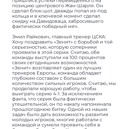
пришлись успехи переведенного на
позицию центрового Жан-Шарля. Он
сделал блок-шот, дважды попал из-под
кольца и в ключевой момент сделал
скидку на Давидоваца, забросившего
фактически победный мяч.
Эмил Райкович, главный тренер ЦСКА:
Хочу поздравить «Зенит» с борьбой и той
серьезностью, которую соперники
проявили в этой серии. Считаю, обе
команды выступили на 100 процентов
своих сегодняшних возможностей.
«Зенит» возглавляет один из лучших
тренеров Европы, команда обладает
глубоким составом с большим
количеством сильных игроков. Считаю, мы
проделали хорошую работу, чтобы
выиграть серию 4-1. За исключением
факта, что серия была фактически
утешительной, он по накалу напоминала
прошлогоднюю битву. Одной из наших
задач было дать возможность развития
молодых игроков, многие работали с
командой и сумели проявить себя в