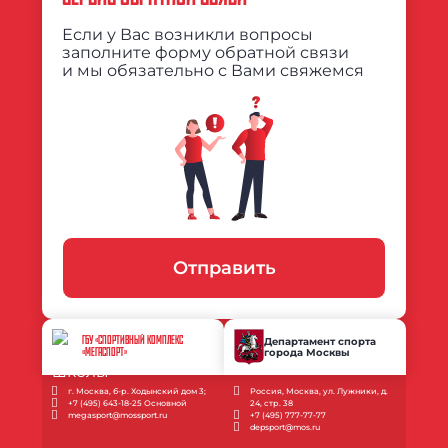
Если у Вас возникли вопросы
заполните форму обратной связи
и мы обязательно с Вами свяжемся
Отправить
ГБУ «СПОРТИВНЫЙ КОМПЛЕКС
Департамент спорта
города Москвы
«МЕГАСПОРТ»
г. Москва, б-р. Ходынский дом 3;
Россия, Москва, ул. Лужники, д.
+7 (495) 643-18-25 Основной
24, стр. 38
megasport@mossport.ru
+7 (495) 777-77-77
depsport@mos.ru