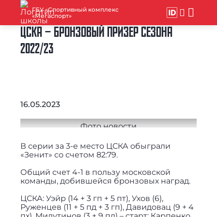
ГБУ «Спортивный комплекс
«Мегаспорт»
ЦСКА – БРОНЗОВЫЙ ПРИЗЕР СЕЗОНА
2022/23
16.05.2023
В серии за 3-е место ЦСКА обыграли
«Зенит» со счетом 82:79.
Общий счет 4-1 в пользу московской
команды, добившейся бронзовых наград.
ЦСКА: Уэйр (14 + 3 гп + 5 пт), Ухов (6),
Руженцев (11 + 5 пд + 3 гп), Давидовац (9 + 4
пх), Милутинов (3 + 9 пд) – старт; Карпенко