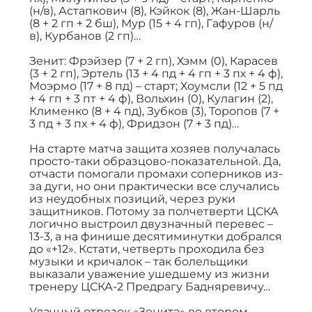
(н/в), Астапкович (8), Кэйкок (8), Жан-Шарль
(8 + 2 гп + 2 бш), Мур (15 + 4 гп), Гафуров (н/
в), Курбанов (2 гп)…
Зенит: Фрэйзер (7 + 2 гп), Хэмм (0), Карасев
(3 + 2 гп), Эртель (13 + 4 пд + 4 гп + 3 пх + 4 ф),
Моэрмо (17 + 8 пд) – старт; Хоумсли (12 + 5 пд
+ 4 гп + 3 пт + 4 ф), Вольхин (0), Кулагин (2),
Клименко (8 + 4 пд), Зубков (3), Торопов (7 +
3 пд + 3 пх + 4 ф), Фридзон (7 + 3 пд)…
На старте матча защита хозяев получалась
просто-таки образцово-показательной. Да,
отчасти помогали промахи соперников из-
за дуги, но они практически все случались
из неудобных позиций, через руки
защитников. Потому за полчетверти ЦСКА
логично выстроил двузначный перевес –
13-3, а на финише десятиминутки добрался
до «+12». Кстати, четверть проходила без
музыки и кричалок – так болельщики
выказали уважение ушедшему из жизни
тренеру ЦСКА-2 Предрагу Бадняревичу…
Удачный отрезок «Зенита» во втором