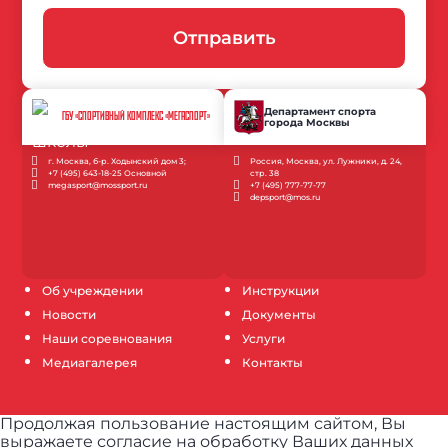
Отправить
Департамент спорта
ГБУ «СПОРТИВНЫЙ КОМПЛЕКС «МЕГАСПОРТ»
города Москвы
г. Москва, б-р. Ходынский дом 3;
Россия, Москва, ул. Лужники, д. 24,
+7 (495) 643-18-25 Основной
стр. 38
megasport@mossport.ru
+7 (495) 777-77-77
depsport@mos.ru
Об учреждении
Инструкции
Новости
Документы
Наши соревнования
Услуги
Медиагалерея
Контакты
Продолжая пользование настоящим сайтом, Вы
выражаете согласие на обработку Ваших данных