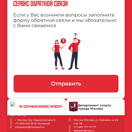
СЕРВИС ОБРАТНОЙ СВЯЗИ
Если у Вас возникли вопросы заполните
форму обратной связи и мы обязательно
с Вами свяжемся
Отправить
Департамент спорта
ГБУ «СПОРТИВНЫЙ КОМПЛЕКС «МЕГАСПОРТ»
города Москвы
г. Москва, б-р. Ходынский дом 3;
Россия, Москва, ул. Лужники, д. 24,
+7 (495) 643-18-25 Основной
стр. 38
megasport@mossport.ru
+7 (495) 777-77-77
depsport@mos.ru