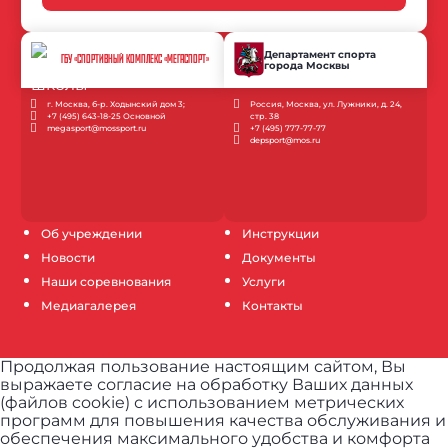
Департамент спорта
ГБУ «СПОРТИВНЫЙ КОМПЛЕКС «МЕГАСПОРТ»
города Москвы
г. Москва, б-р. Ходынский дом 3;
Россия, Москва, ул. Лужники, д. 24,
+7 (495) 643-18-25 Основной
стр. 38
megasport@mossport.ru
+7 (495) 777-77-77
depsport@mos.ru
Об учреждении
Инструкции
Новости
Документы
Наши соревнования
Услуги
Медиагалерея
Контакты
Продолжая пользование настоящим сайтом, Вы
выражаете согласие на обработку Ваших данных
(файлов cookie) с использованием метрических
программ для повышения качества обслуживания и
обеспечения максимального удобства и комфорта