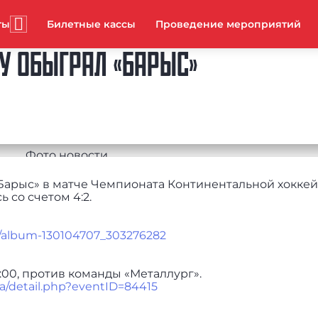
ты
Билетные кассы
Проведение мероприятий
ДУ ОБЫГРАЛ «БАРЫС»
«Барыс» в матче Чемпионата Континентальной хокке
 со счетом 4:2.
m/album-130104707_303276282
:00, против команды «Металлург».
ha/detail.php?eventID=84415