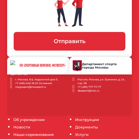
Отправить
Департамент спорта
ГБУ «СПОРТИВНЫЙ КОМПЛЕКС «МЕГАСПОРТ»
города Москвы
г. Москва, б-р. Ходынский дом 3;
Россия, Москва, ул. Лужники, д. 24,
+7 (495) 643-18-25 Основной
стр. 38
megasport@mossport.ru
+7 (495) 777-77-77
depsport@mos.ru
Об учреждении
Инструкции
Новости
Документы
Наши соревнования
Услуги