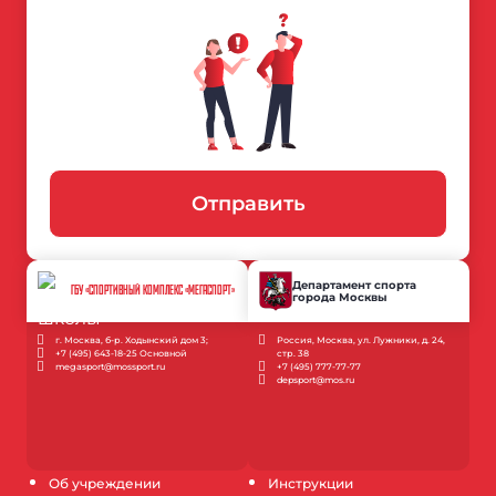
Отправить
Департамент спорта
ГБУ «СПОРТИВНЫЙ КОМПЛЕКС «МЕГАСПОРТ»
города Москвы
г. Москва, б-р. Ходынский дом 3;
Россия, Москва, ул. Лужники, д. 24,
+7 (495) 643-18-25 Основной
стр. 38
megasport@mossport.ru
+7 (495) 777-77-77
depsport@mos.ru
Об учреждении
Инструкции