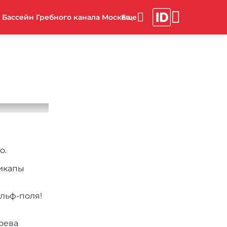
Бассейн Гребного канала Москва
о.
дикапы
льф-поля!
рева