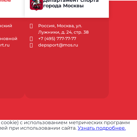
Департамент спорта
города Москвы
ынский
Россия, Москва, ул.
Лужники, д. 24, стр. 38
Основной
+7 (495) 777-77-77
t.ru
depsport@mos.ru
 cookie) с использованием метрических программ
ей при использовании сайта.
Узнать подробнее.