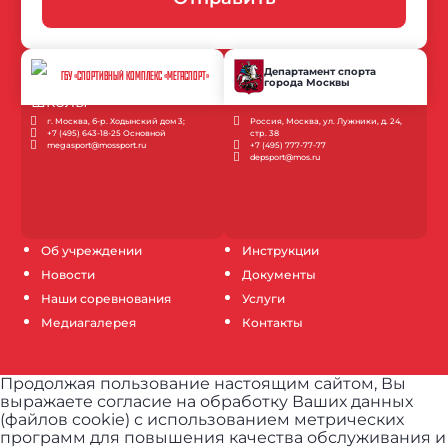
Департамент спорта
ГБУ «СПОРТИВНЫЙ КОМПЛЕКС «МЕГАСПОРТ»
города Москвы
г. Москва, б-р. Ходынский дом 3;
Россия, Москва, ул. Лужники, д. 24,
+7 (495) 643-18-25 Основной
стр. 38
megasport@mossport.ru
+7 (495) 777-77-77
depsport@mos.ru
Об учреждении
Инструкции
Новости
Документы
Наши соревнования
Услуги
Медиагалерея
Контакты
Продолжая пользование настоящим сайтом, Вы
выражаете согласие на обработку Ваших данных
(файлов cookie) с использованием метрических
программ для повышения качества обслуживания и