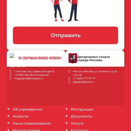
Отправить
Департамент спорта
ГБУ «СПОРТИВНЫЙ КОМПЛЕКС «МЕГАСПОРТ»
города Москвы
г. Москва, б-р. Ходынский дом 3;
Россия, Москва, ул. Лужники, д. 24,
+7 (495) 643-18-25 Основной
стр. 38
megasport@mossport.ru
+7 (495) 777-77-77
depsport@mos.ru
Об учреждении
Инструкции
Новости
Документы
Наши соревнования
Услуги
Медиагалерея
Контакты