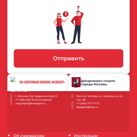
Отправить
Департамент спорта
ГБУ «СПОРТИВНЫЙ КОМПЛЕКС «МЕГАСПОРТ»
города Москвы
г. Москва, б-р. Ходынский дом 3;
Россия, Москва, ул. Лужники, д. 24,
+7 (495) 643-18-25 Основной
стр. 38
megasport@mossport.ru
+7 (495) 777-77-77
depsport@mos.ru
Об учреждении
Инструкции