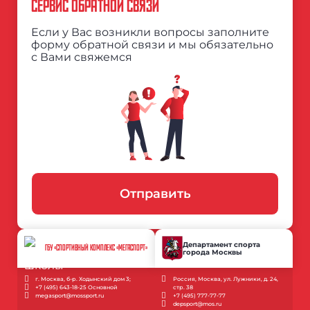
СЕРВИС ОБРАТНОЙ СВЯЗИ
Если у Вас возникли вопросы заполните
форму обратной связи и мы обязательно
с Вами свяжемся
Отправить
Департамент спорта
ГБУ «СПОРТИВНЫЙ КОМПЛЕКС «МЕГАСПОРТ»
города Москвы
г. Москва, б-р. Ходынский дом 3;
Россия, Москва, ул. Лужники, д. 24,
+7 (495) 643-18-25 Основной
стр. 38
megasport@mossport.ru
+7 (495) 777-77-77
depsport@mos.ru