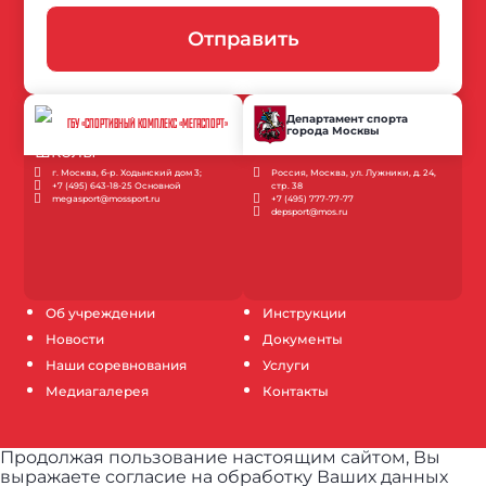
Отправить
Департамент спорта
ГБУ «СПОРТИВНЫЙ КОМПЛЕКС «МЕГАСПОРТ»
города Москвы
г. Москва, б-р. Ходынский дом 3;
Россия, Москва, ул. Лужники, д. 24,
+7 (495) 643-18-25 Основной
стр. 38
megasport@mossport.ru
+7 (495) 777-77-77
depsport@mos.ru
Об учреждении
Инструкции
Новости
Документы
Наши соревнования
Услуги
Медиагалерея
Контакты
Продолжая пользование настоящим сайтом, Вы
выражаете согласие на обработку Ваших данных