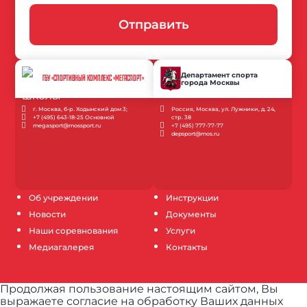
Отправить
Департамент спорта
ГБУ «СПОРТИВНЫЙ КОМПЛЕКС «МЕГАСПОРТ»
города Москвы
г. Москва, б-р. Ходынский дом 3;
Россия, Москва, ул. Лужники, д. 24,
+7 (495) 643-18-25 Основной
стр. 38
megasport@mossport.ru
+7 (495) 777-77-77
depsport@mos.ru
Об учреждении
Инструкции
Новости
Документы
Наши соревнования
Услуги
Медиагалерея
Контакты
Продолжая пользование настоящим сайтом, Вы
выражаете согласие на обработку Ваших данных