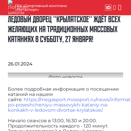
ГБУ «Спортивный комплекс
«Мегаспорт»
ЛЕДОВЫЙ ДВОРЕЦ "КРЫЛАТСКОЕ" ЖДЁТ ВСЕХ
ЖЕЛАЮЩИХ НА ТРАДИЦИОННЫХ МАССОВЫХ
КАТАНИЯХ В СУББОТУ, 27 ЯНВАРЯ!
26.01.2024
Более подробная информация о посещении
катаний на нашем
сайте:
https://megasport.mossport.ru/news/informat
po-poseshcheniyu-massovykh-kataniy-na-
konkakh-v-ledo
vom-dvortse-krylatskoe/
.
Начало сеансов в 13:00, 16:30 и 20:00.
Продолжительность каждого - 120 минут.