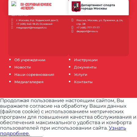
ГБУ «СПОРТИВНЫЙ КОМПЛЕКС
Департамент спорта
города Москвы
«МЕГАСПОРТ»
г. Москва, б-р. Ходынский дом 3;
Россия, Москва, ул. Лужники, д. 24,
+7 (495) 643-18-25 Основной
стр. 38
megasport@mossport.ru
+7 (495) 777-77-77
depsport@mos.ru
Об учреждении
Инструкции
Новости
Документы
Наши соревнования
Услуги
Медиагалерея
Контакты
Продолжая пользование настоящим сайтом, Вы
выражаете согласие на обработку Ваших данных
(файлов cookie) с использованием метрических
программ для повышения качества обслуживания и
обеспечения максимального удобства и комфорта
пользователей при использовании сайта.
Узнать
подробнее.