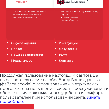
города Москвы
«МЕГАСПОРТ»
г. Москва, б-р. Ходынский дом 3;
Россия, Москва, ул. Лужники, д. 24,
+7 (495) 643-18-25 Основной
стр. 38
megasport@mossport.ru
+7 (495) 777-77-77
depsport@mos.ru
Об учреждении
Инструкции
Новости
Документы
Наши соревнования
Услуги
Медиагалерея
Контакты
Продолжая пользование настоящим сайтом, Вы
выражаете согласие на обработку Ваших данных
(файлов cookie) с использованием метрических
программ для повышения качества обслуживания и
обеспечения максимального удобства и комфорта
пользователей при использовании сайта.
Узнать
подробнее.