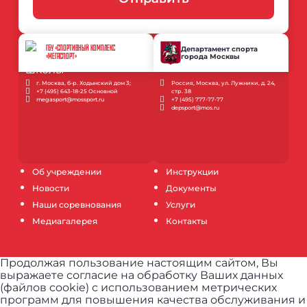
ГБУ «СПОРТИВНЫЙ КОМПЛЕКС
Департамент спорта
города Москвы
«МЕГАСПОРТ»
г. Москва, б-р. Ходынский дом 3;
Россия, Москва, ул. Лужники, д. 24,
+7 (495) 643-18-25 Основной
стр. 38
megasport@mossport.ru
+7 (495) 777-77-77
depsport@mos.ru
Об учреждении
Инструкции
Новости
Документы
Наши соревнования
Услуги
Медиагалерея
Контакты
Продолжая пользование настоящим сайтом, Вы
выражаете согласие на обработку Ваших данных
(файлов cookie) с использованием метрических
программ для повышения качества обслуживания и