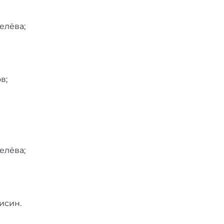
елёва;
в;
елёва;
исин.