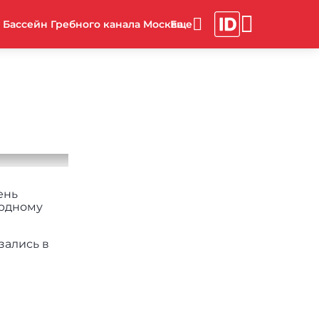
Бассейн Гребного канала Москва
ень
ярдному
зались в