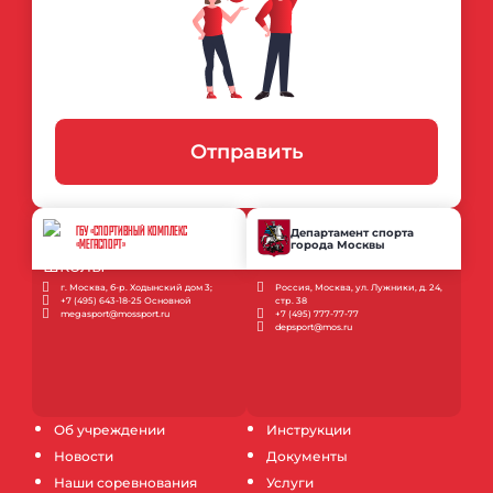
Отправить
ГБУ «СПОРТИВНЫЙ КОМПЛЕКС
Департамент спорта
города Москвы
«МЕГАСПОРТ»
г. Москва, б-р. Ходынский дом 3;
Россия, Москва, ул. Лужники, д. 24,
+7 (495) 643-18-25 Основной
стр. 38
megasport@mossport.ru
+7 (495) 777-77-77
depsport@mos.ru
Об учреждении
Инструкции
Новости
Документы
Наши соревнования
Услуги