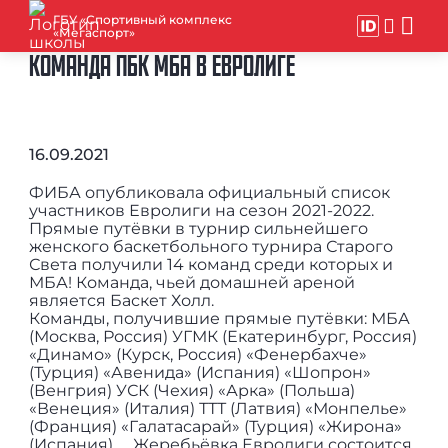
ГБУ «Спортивный комплекс
«Мегаспорт»
КОМАНДА ПБК МБА В ЕВРОЛИГЕ
16.09.2021
ФИБА опубликовала официальный список
участников Евролиги на сезон 2021-2022. ⠀
Прямые путёвки в турнир сильнейшего
женского баскетбольного турнира Старого
Света получили 14 команд среди которых и
МБА! Команда, чьей домашней ареной
является Баскет Холл. ⠀
Команды, получившие прямые путёвки: МБА
(Москва, Россия) УГМК (Екатеринбург, Россия)
«Динамо» (Курск, Россия) «Фенербахче»
(Турция) «Авенида» (Испания) «Шопрон»
(Венгрия) УСК (Чехия) «Арка» (Польша)
«Венеция» (Италия) ТТТ (Латвия) «Монпелье»
(Франция) «Галатасарай» (Турция) «Жирона»
(Испания) ⠀ Жеребьёвка Евролиги состоится