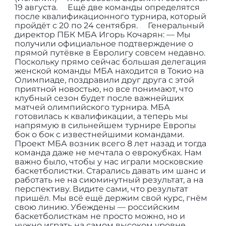
19 августа. ⠀ Ещё две команды определятся
после квалификационного турнира, который
пройдёт с 20 по 24 сентября. ⠀ Генеральный
директор ПБК МБА Игорь Кочарян: — Мы
получили официальное подтверждение о
прямой путёвке в Евролигу совсем недавно.
Поскольку прямо сейчас большая делегация
женской команды МБА находится в Токио на
Олимпиаде, поздравили друг друга с этой
приятной новостью, но все понимают, что
клубный сезон будет после важнейших
матчей олимпийского турнира. МБА
готовилась к квалификации, а теперь мы
напрямую в сильнейшем турнире Европы
бок о бок с известнейшими командами.
Проект МБА возник всего 8 лет назад и тогда
команда даже не мечтала о еврокубках. Нам
важно было, чтобы у нас играли московские
баскетболистки. Старались давать им шанс и
работать не на сиюминутный результат, а на
перспективу. Видите сами, что результат
пришёл. Мы всё ещё держим свой курс, гнём
свою линию. Убеждены — российским
баскетболисткам не просто можно, но и
нужно играть на самом высоком уровне. ⠀