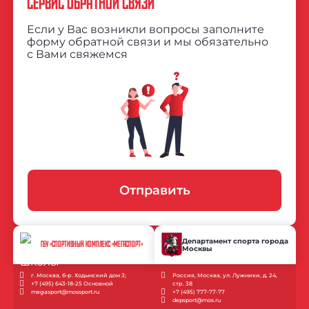
СЕРВИС ОБРАТНОЙ СВЯЗИ
Если у Вас возникли вопросы заполните
форму обратной связи и мы обязательно
с Вами свяжемся
Отправить
Департамент спорта города
ГБУ «СПОРТИВНЫЙ КОМПЛЕКС «МЕГАСПОРТ»
Москвы
г. Москва, б-р. Ходынский дом 3;
Россия, Москва, ул. Лужники, д. 24,
+7 (495) 643-18-25 Основной
стр. 38
megasport@mossport.ru
+7 (495) 777-77-77
depsport@mos.ru