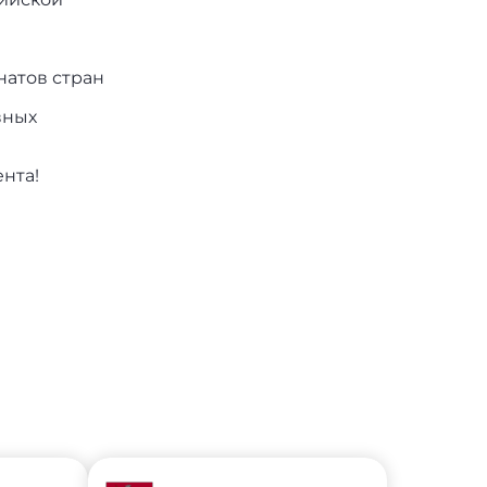
натов стран
вных
нта!