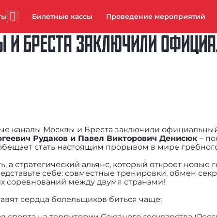
ты
Билетные кассы
Проведение мероприятий
Ы И БРЕСТА ЗАКЛЮЧИЛИ ОФИЦИА
ебные каналы Москвы и Бреста заключили официальны
геевич Рудаков и Павел Викторович Денисюк
– п
обещает стать настоящим прорывом в мире гребного
ь, а стратегический альянс, который откроет новые 
едставьте себе: совместные тренировки, обмен сек
их соревнований между двумя странами!
тавят сердца болельщиков биться чаще:
в спорта на территории Союзного государства (Рос