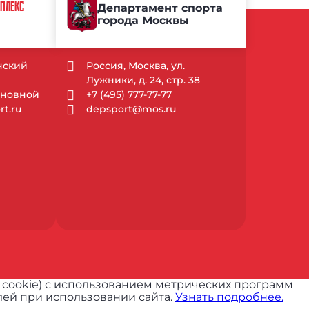
МПЛЕКС
Департамент спорта
города Москвы
ынский
Россия, Москва, ул.
Лужники, д. 24, стр. 38
Основной
+7 (495) 777-77-77
t.ru
depsport@mos.ru
 cookie) с использованием метрических программ
ей при использовании сайта.
Узнать подробнее.