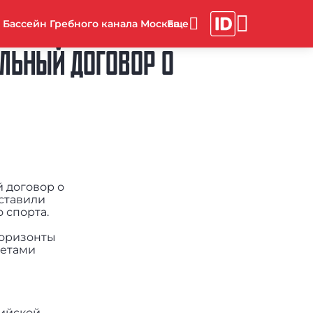
Бассейн Гребного канала Москва
ЛЬНЫЙ ДОГОВОР О
й договор о
оставили
 спорта.
горизонты
ретами
сийской