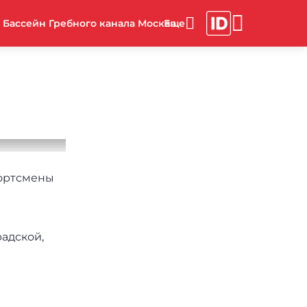
Бассейн Гребного канала Москва
портсмены
адской,