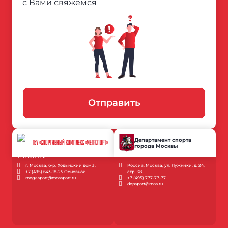
с Вами свяжемся
Отправить
Департамент спорта
ГБУ «СПОРТИВНЫЙ КОМПЛЕКС «МЕГАСПОРТ»
города Москвы
г. Москва, б-р. Ходынский дом 3;
Россия, Москва, ул. Лужники, д. 24,
+7 (495) 643-18-25 Основной
стр. 38
megasport@mossport.ru
+7 (495) 777-77-77
depsport@mos.ru