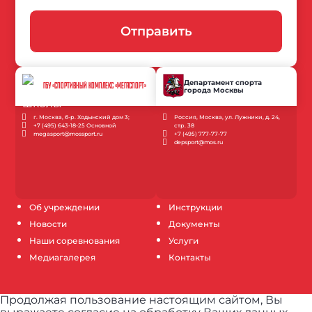
Отправить
Департамент спорта
ГБУ «СПОРТИВНЫЙ КОМПЛЕКС «МЕГАСПОРТ»
города Москвы
г. Москва, б-р. Ходынский дом 3;
Россия, Москва, ул. Лужники, д. 24,
+7 (495) 643-18-25 Основной
стр. 38
megasport@mossport.ru
+7 (495) 777-77-77
depsport@mos.ru
Об учреждении
Инструкции
Новости
Документы
Наши соревнования
Услуги
Медиагалерея
Контакты
Продолжая пользование настоящим сайтом, Вы