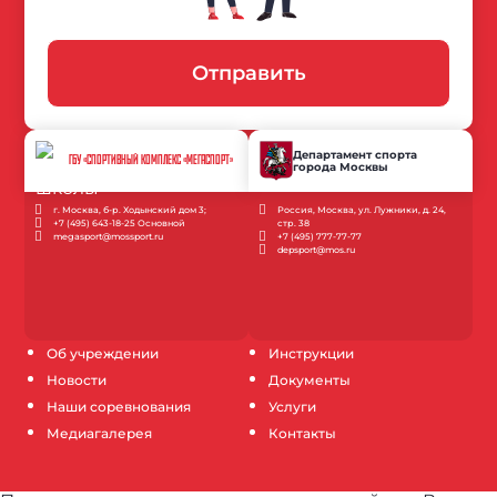
Отправить
Департамент спорта
ГБУ «СПОРТИВНЫЙ КОМПЛЕКС «МЕГАСПОРТ»
города Москвы
г. Москва, б-р. Ходынский дом 3;
Россия, Москва, ул. Лужники, д. 24,
+7 (495) 643-18-25 Основной
стр. 38
megasport@mossport.ru
+7 (495) 777-77-77
depsport@mos.ru
Об учреждении
Инструкции
Новости
Документы
Наши соревнования
Услуги
Медиагалерея
Контакты