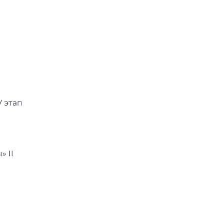
 этап
 II