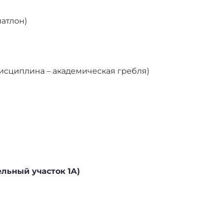
иатлон)
исциплина – академическая гребля)
ельный участок 1А)