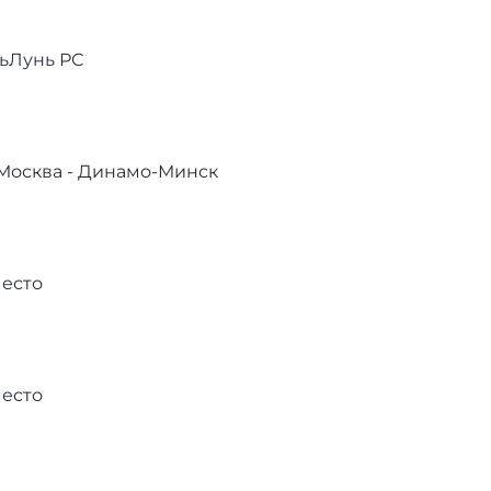
ньЛунь РС
 Москва - Динамо-Минск
место
место