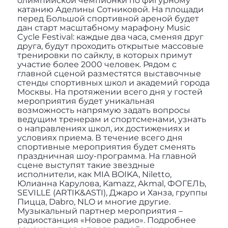
олимпийской чемпионки по фигурному
катанию Аделины Сотниковой. На площади
перед Большой спортивной ареной будет
дан старт масштабному марафону Music
Cycle Festival: каждые два часа, сменяя друг
друга, будут проходить открытые массовые
тренировки по сайклу, в которых примут
участие более 2000 человек. Рядом с
главной сценой разместятся выставочные
стенды спортивных школ и академий города
Москвы. На протяжении всего дня у гостей
мероприятия будет уникальная
возможность напрямую задать вопросы
ведущим тренерам и спортсменами, узнать
о направлениях школ, их достижениях и
условиях приема. В течение всего дня
спортивные мероприятия будет сменять
праздничная шоу-программа. На главной
сцене выступят такие звездные
исполнители, как MIA BOIKA, Niletto,
Юлианна Карулова, Kamazz, Akmal, ФОГЕЛЬ,
SEVILLE (ARTIK&ASTI), Джаро и Ханза, группы
Пицца, Dabro, NLO и многие другие.
Музыкальный партнер мероприятия –
радиостанция «Новое радио». Подробнее