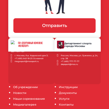
Отправить
ГБУ «СПОРТИВНЫЙ КОМПЛЕКС
Департамент спорта
города Москвы
«МЕГАСПОРТ»
г. Москва, б-р. Ходынский дом 3;
Россия, Москва, ул. Лужники, д. 24,
+7 (495) 643-18-25 Основной
стр. 38
megasport@mossport.ru
+7 (495) 777-77-77
depsport@mos.ru
Об учреждении
Инструкции
Новости
Документы
Наши соревнования
Услуги
Медиагалерея
Контакты